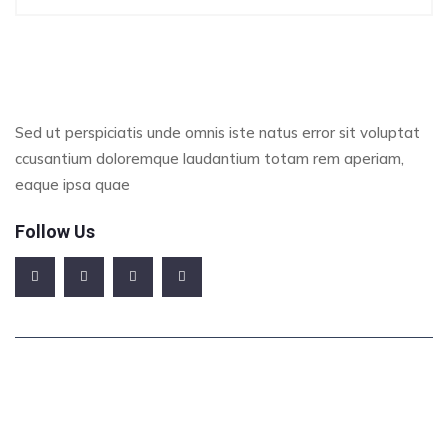
Sed ut perspiciatis unde omnis iste natus error sit voluptat
ccusantium doloremque laudantium totam rem aperiam,
eaque ipsa quae
Follow Us
Office Address
123/A, Miranda City Likaoli Prikano, Dope