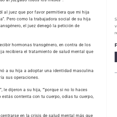
í al juez que por favor permitiera que mi hija
a”. Pero como la trabajadora social de su hija
S
ansgénero, el juez denegó la petición de
v
r
recibir hormonas transgénero, en contra de los
F
ja recibiera el tratamiento de salud mental que
.
ó a su hija a adoptar una identidad masculina
aría sus operaciones.
O
 le dijeron a su hija, “‘porque si no lo haces
1
 estás contenta con tu cuerpo, odias tu cuerpo,
+
a centrarse en la crisis de salud mental más que