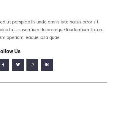
ed ut perspiciatis unde omnis iste natus error sit
oluptat ccusantium doloremque laudantium totam
em aperiam, eaque ipsa quae
ollow Us
ffice Address
23/A, Miranda City Likaoli Prikano, Dope
Phone Number
0989 7876 9865 9