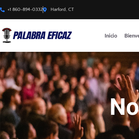
+1 860-894-0332
Harford, CT
Inicio
Bienv
No