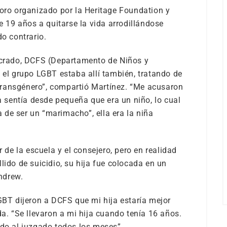
foro organizado por la Heritage Foundation y
de 19 años a quitarse la vida arrodillándose
do contrario.
lucrado, DCFS (Departamento de Niños y
 el grupo LGBT estaba allí también, tratando de
r transgénero”, compartió Martínez. “Me acusaron
la sentía desde pequeña que era un niño, lo cual
ca de ser un “marimacho”, ella era la niña
r de la escuela y el consejero, pero en realidad
lido de suicidio, su hija fue colocada en un
ndrew.
LGBT dijeron a DCFS que mi hija estaría mejor
da. “Se llevaron a mi hija cuando tenía 16 años.
ndo al juzgado todos los meses”.