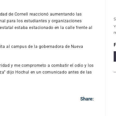
sidad de Cornell reaccionó aumentando las
S
nal para los estudiantes y organizaciones
v
 estatal estaba estacionado en la calle frente al
r
F
ita al campus de la gobernadora de Nueva
ridad y me comprometo a combatir el odio y los
eza” dijo Hochul en un comunicado antes de las
O
1
Share:
+