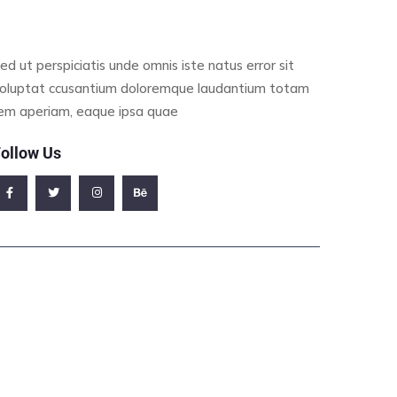
ed ut perspiciatis unde omnis iste natus error sit
oluptat ccusantium doloremque laudantium totam
em aperiam, eaque ipsa quae
ollow Us
ffice Address
23/A, Miranda City Likaoli Prikano, Dope
Phone Number
0989 7876 9865 9