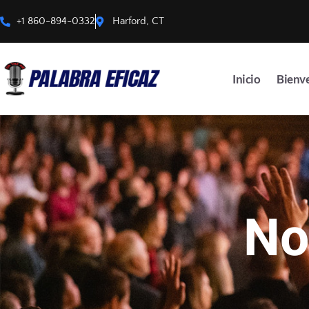
+1 860-894-0332
Harford, CT
Inicio
Bienv
No