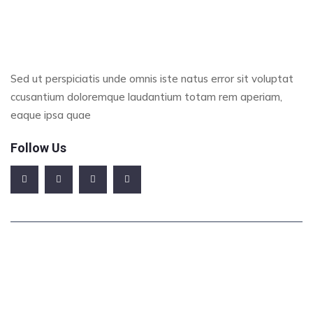
Sed ut perspiciatis unde omnis iste natus error sit voluptat
ccusantium doloremque laudantium totam rem aperiam,
eaque ipsa quae
Follow Us
Office Address
123/A, Miranda City Likaoli Prikano, Dope
Phone Number