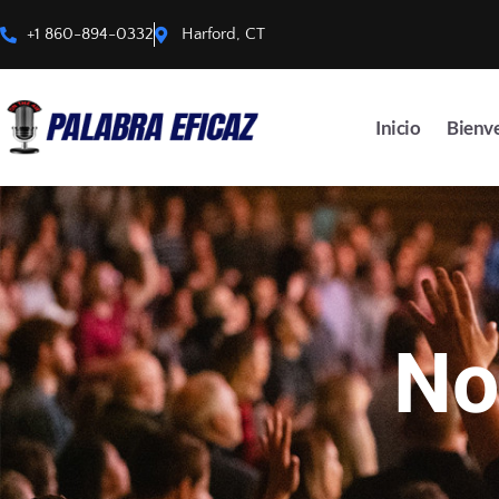
+1 860-894-0332
Harford, CT
Inicio
Bienv
No