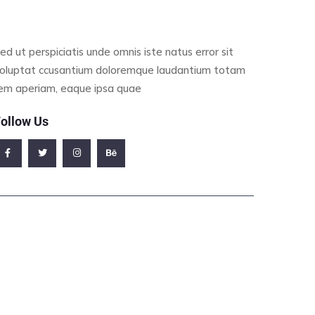
ed ut perspiciatis unde omnis iste natus error sit
oluptat ccusantium doloremque laudantium totam
em aperiam, eaque ipsa quae
ollow Us
ffice Address
23/A, Miranda City Likaoli Prikano, Dope
Phone Number
0989 7876 9865 9