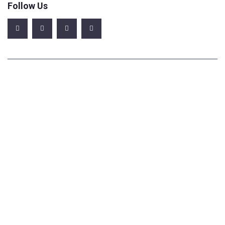
Follow Us
Office Address
123/A, Miranda City Likaoli Prikano, Dope
Phone Number
+0989 7876 9865 9
+(090) 8765 86543 85
Email Address
info@example.com
example.mail@hum.com