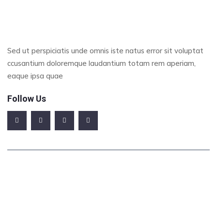
Sed ut perspiciatis unde omnis iste natus error sit voluptat
ccusantium doloremque laudantium totam rem aperiam,
eaque ipsa quae
Follow Us
Office Address
123/A, Miranda City Likaoli Prikano, Dope
Phone Number