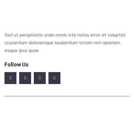
Sed ut perspiciatis unde omnis iste natus error sit voluptat
ccusantium doloremque laudantium totam rem aperiam,
eaque ipsa quae
Follow Us
Office Address
123/A, Miranda City Likaoli Prikano, Dope
Phone Number