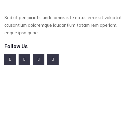
Sed ut perspiciatis unde omnis iste natus error sit voluptat
ccusantium doloremque laudantium totam rem aperiam,
eaque ipsa quae
Follow Us
Office Address
123/A, Miranda City Likaoli Prikano, Dope
Phone Number
+0989 7876 9865 9