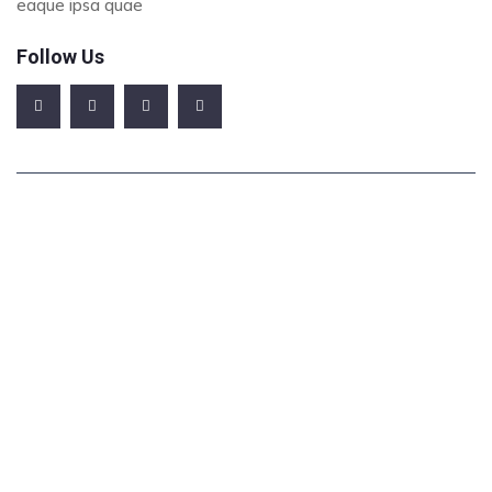
eaque ipsa quae
Follow Us
Office Address
123/A, Miranda City Likaoli Prikano, Dope
Phone Number
+0989 7876 9865 9
+(090) 8765 86543 85
Email Address
info@example.com