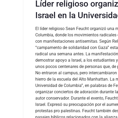
Líder religioso organi
Israel en la Universi
El líder religioso Sean Feucht organizó una m
Columbia, donde los movimientos radicales 
con manifestaciones antisemitas.
Según Rel
“campamento de solidaridad con Gaza” estab
radical una semana antes.
La manifestación,
demostrar apoyo a Israel, a los estudiantes y
unos pocos centenares de personas que, de p
No entraron al campus, pero intercambiaron 
hierro de la escuela del Alto Manhattan.
La m
Universidad de Columbia”, en palabras de F
organizar conciertos de adoración durante 
autor conservador.
Durante el evento, Feucht
Israel. Expresó su preocupación por el aume
protestas pro palestinas.
Feucht también dest
pasajes bíblicos relacionados con la alian