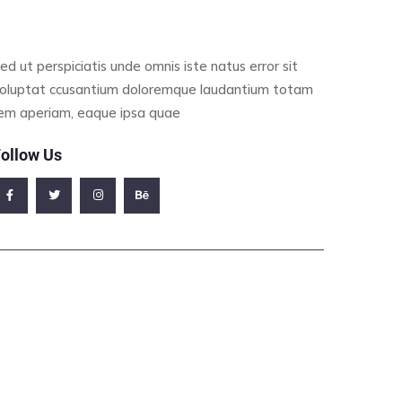
ed ut perspiciatis unde omnis iste natus error sit
oluptat ccusantium doloremque laudantium totam
em aperiam, eaque ipsa quae
ollow Us
ffice Address
23/A, Miranda City Likaoli Prikano, Dope
Phone Number
0989 7876 9865 9