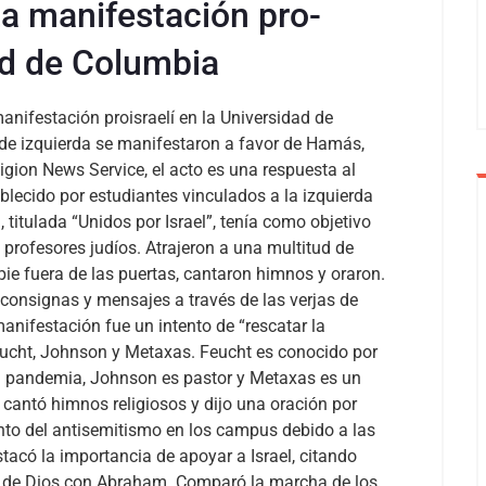
za manifestación pro-
dad de Columbia
anifestación proisraelí en la Universidad de
de izquierda se manifestaron a favor de Hamás,
igion News Service, el acto es una respuesta al
lecido por estudiantes vinculados a la izquierda
 titulada “Unidos por Israel”, tenía como objetivo
 profesores judíos. Atrajeron a una multitud de
ie fuera de las puertas, cantaron himnos y oraron.
consignas y mensajes a través de las verjas de
anifestación fue un intento de “rescatar la
eucht, Johnson y Metaxas. Feucht es conocido por
la pandemia, Johnson es pastor y Metaxas es un
 cantó himnos religiosos y dijo una oración por
nto del antisemitismo en los campus debido a las
acó la importancia de apoyar a Israel, citando
za de Dios con Abraham. Comparó la marcha de los