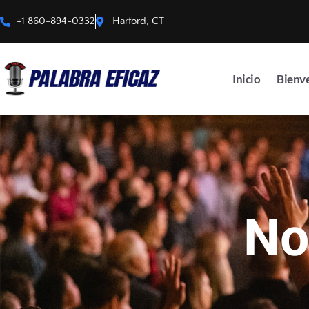
+1 860-894-0332
Harford, CT
Inicio
Bienv
No