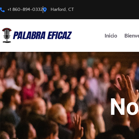
+1 860-894-0332
Harford, CT
Inicio
Bienv
No