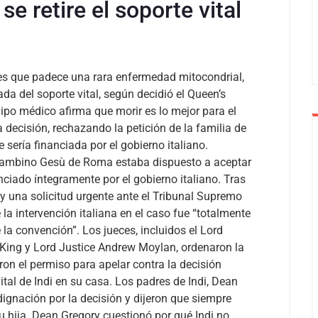
se retire el soporte vital
ses que padece una rara enfermedad mitocondrial,
rada del soporte vital, según decidió el Queen’s
po médico afirma que morir es lo mejor para el
 decisión, rechazando la petición de la familia de
 sería financiada por el gobierno italiano.
l Bambino Gesù de Roma estaba dispuesto a aceptar
anciado íntegramente por el gobierno italiano. Tras
 y una solicitud urgente ante el Tribunal Supremo
la intervención italiana en el caso fue “totalmente
e la convención”.
Los jueces, incluidos el Lord
 King y Lord Justice Andrew Moylan, ordenaron la
ron el permiso para apelar contra la decisión
ital de Indi en su casa.
Los padres de Indi, Dean
dignación por la decisión y dijeron que siempre
u hija. Dean Gregory cuestionó por qué Indi no