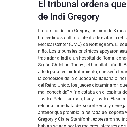
El tribunal ordena que 
de Indi Gregory
La familia de Indi Gregory, un niño de 8 me
ha perdido su último intento de evitar la reti
Medical Center (QMC) de Nottingham. El equi
niño. Los tribunales británicos apoyaron esta
trasladar a Indi a un hospital de Roma, donde
Según
Christian Today
, el hospital infanti
a Indi para recibir tratamiento, que sería fin
la concesión de la ciudadanía italiana a Indi
del Reino Unido, los jueces dictaminaron que 
mal concebida” y “no estaba en el espíritu d
Justice Peter Jackson, Lady Justice Eleanor
retirada inmediata del soporte vital y denega
anterior que prohibía la retirada del soporte v
Gregory y Claire Staniforth, expresaron su in
habían velado por los mejores intereses de s