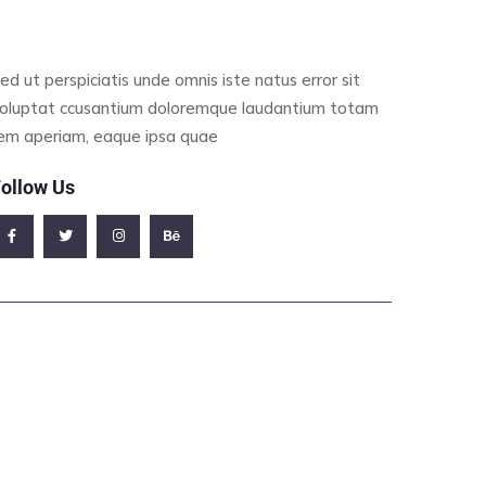
ed ut perspiciatis unde omnis iste natus error sit
oluptat ccusantium doloremque laudantium totam
em aperiam, eaque ipsa quae
ollow Us
ffice Address
23/A, Miranda City Likaoli Prikano, Dope
Phone Number
0989 7876 9865 9