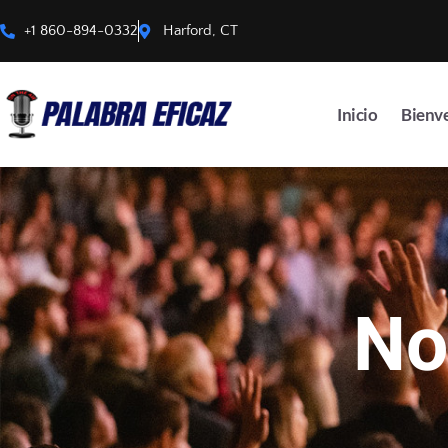
+1 860-894-0332
Harford, CT
Inicio
Bienv
No