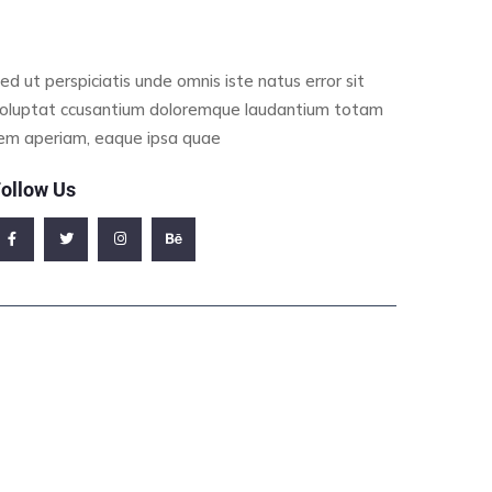
ed ut perspiciatis unde omnis iste natus error sit
oluptat ccusantium doloremque laudantium totam
em aperiam, eaque ipsa quae
ollow Us
ffice Address
23/A, Miranda City Likaoli Prikano, Dope
Phone Number
0989 7876 9865 9