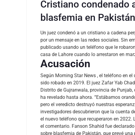
Cristiano condenado 
blasfemia en Pakistá
Un juez condenó a un cristiano a cadena per
por un mensaje en las redes sociales. Sin e
publicado usando un teléfono que le robaro
casa de Lahore cuando lo arrestaron en marz
Acusación
Según
Morning Star News
, el teléfono en e
sido robado en 2019. El juez Zafar Yab Chad
Distrito de Gujranwala, provincia de Punjab, 
ha revelado hasta ahora.
“Estábamos orando 
pero el veredicto destruyó nuestras esperanza
investigadores descubrieron que la cuenta 
el nuevo teléfono que recuperaron en 2022.
el comentario. Fanson Shahid fue declarado c
sobre blasfemia de Pakistán, que prevé una 