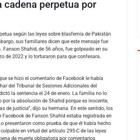
a cadena perpetua por
n
petua según las leyes sobre blasfemia de Pakistán
mbargo, sus familiares dicen que este mensaje fue
n. Fanson Shahid, de 56 años, fue golpeado en su
o de 2022 y lo torturaron para que confesara.
l que se hizo el comentario de Facebook le había
har del Tribunal de Sesiones Adicionales del
dictó la sentencia el 24 de enero. La familia no lo
por la absolución de Shahid porque es inocente,
s de justicia”, dijo su hermana.
En este sentido, los
de Facebook de Fanson Shahid estaba registrada en
 Lo presentaron como prueba de que él había hecho
ulpable en virtud del artículo 295-C de las leyes
pena de muerte obligatoria por comentarios