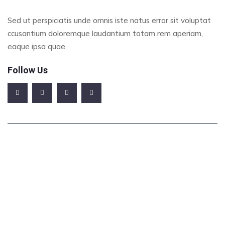
Sed ut perspiciatis unde omnis iste natus error sit voluptat
ccusantium doloremque laudantium totam rem aperiam,
eaque ipsa quae
Follow Us
Office Address
123/A, Miranda City Likaoli Prikano, Dope
Phone Number
+0989 7876 9865 9
+(090) 8765 86543 85